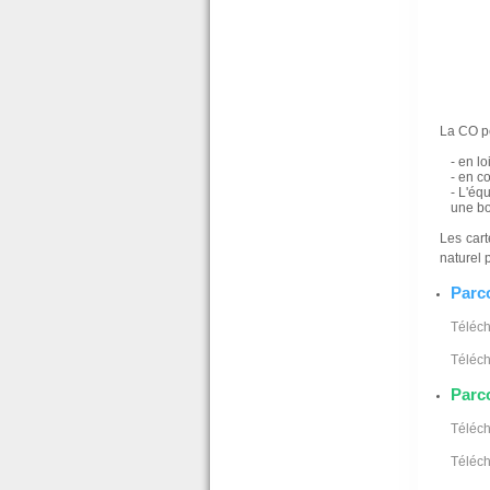
La CO pe
- en l
- en co
- L'éq
une bo
Les cart
naturel p
Parc
Téléch
Téléch
Parc
Téléch
Téléch