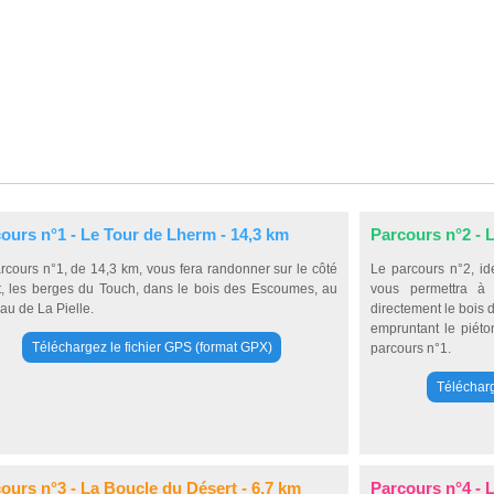
ours n°1 - Le Tour de Lherm - 14,3 km
Parcours n°2 - L
rcours n°1, de 14,3 km, vous fera randonner sur le côté
Le parcours n°2, id
, les berges du Touch, dans le bois des Escoumes, au
vous permettra à 
u de La Pielle.
directement le bois 
empruntant le piéto
Téléchargez le fichier GPS (format GPX)
parcours n°1.
Télécharg
ours n°3 - La Boucle du Désert - 6,7 km
Parcours n°4 - 