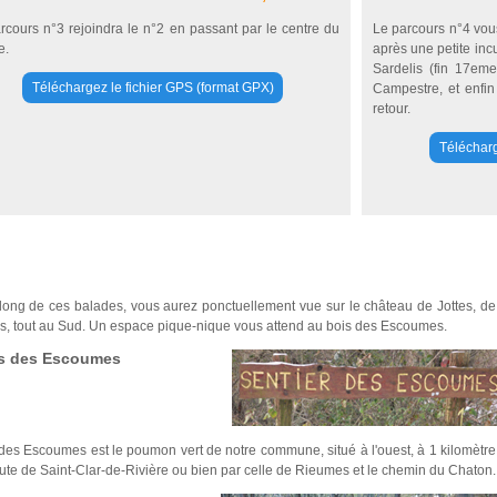
rcours n°3 rejoindra le n°2 en passant par le centre du
Le parcours n°4 vous 
e.
après une petite inc
Sardelis (fin 17em
Téléchargez le fichier GPS (format GPX)
Campestre, et enfin r
retour.
Télécharg
long de ces balades, vous aurez ponctuellement vue sur le château de Jottes, de l
s, tout au Sud. Un espace pique-nique vous attend au bois des Escoumes.
is des Escoumes
des Escoumes est le poumon vert de notre commune, situé à l'ouest, à 1 kilomètre
oute de Saint-Clar-de-Rivière ou bien par celle de Rieumes et le chemin du Chaton.