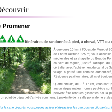
écouvrir
e Promener
Itinéraires de randonnée à pied, à cheval, VTT ou 
À quelques 10 km à l'Ouest de Muret et 
de Lherm (altitude 225 m) vous accueille
médiévales et sa chapelle du Bout du Pont
couvert de vignes, jusqu'à l'attaque du 
céréalier avec l'achèvement du canal de Sai
village a gardé une certaine authenticit
Résidence pavillonnaires, villas et équipeme
Quatre circuits, de 9 à 17 km, vous sont 
aucun risque majeur hormis peut-être sur 
peuvent être rendues glissantes par la plu
 un point de départ et d'arrivée communs, à proximité de la salle polyvalente et des 
ur la carte ci-après, vous pouvez activer et désactiver les parcours en cliquant su