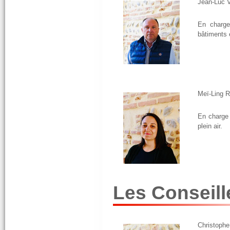
Jean-Luc 
En charge
bâtiments
Meï-Ling 
En charge 
plein air.
Les Conseil
Christop