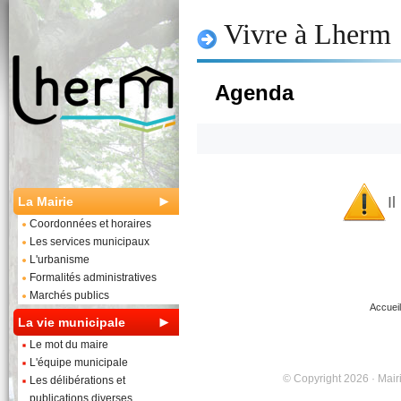
Vivre à Lherm
Agenda
I
La Mairie
Coordonnées et horaires
Les services municipaux
L'urbanisme
Formalités administratives
Marchés publics
Accueil
La vie municipale
Le mot du maire
L'équipe municipale
© Copyright 2026 · Mairi
Les délibérations et
publications diverses