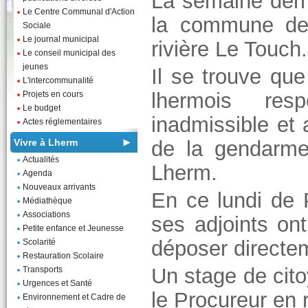
La semaine dern
Le Centre Communal d'Action
la commune de 
Sociale
Le journal municipal
rivière Le Touch
Le conseil municipal des
jeunes
Il se trouve que
L'intercommunalité
lhermois res
Projets en cours
Le budget
inadmissible et 
Actes réglementaires
Vivre à Lherm
de la gendarme
Actualités
Lherm.
Agenda
Nouveaux arrivants
En ce lundi de 
Médiathèque
Associations
ses adjoints on
Petite enfance et Jeunesse
déposer directem
Scolarité
Restauration Scolaire
Un stage de cit
Transports
Urgences et Santé
le Procureur en 
Environnement et Cadre de