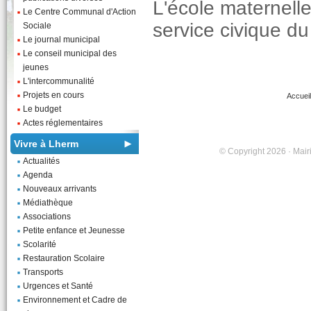
L'école maternell
Le Centre Communal d'Action
service civique d
Sociale
Le journal municipal
Le conseil municipal des
jeunes
L'intercommunalité
Projets en cours
Accueil
Le budget
Actes réglementaires
Vivre à Lherm
© Copyright 2026 · Mairi
Actualités
Agenda
Nouveaux arrivants
Médiathèque
Associations
Petite enfance et Jeunesse
Scolarité
Restauration Scolaire
Transports
Urgences et Santé
Environnement et Cadre de