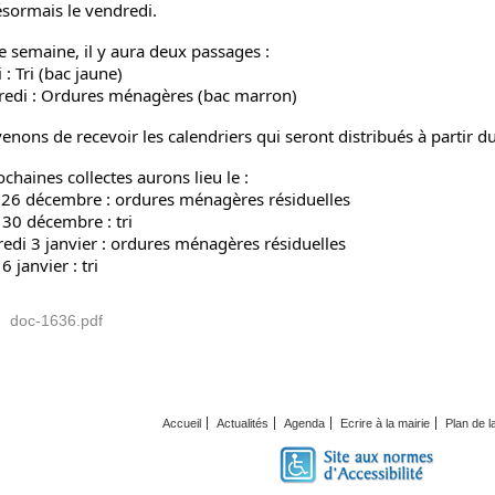
ésormais le vendredi.
 semaine, il y aura deux passages :
i :
Tri (bac jaune)
redi :
Ordures ménagères (bac marron)
enons de recevoir les calendriers qui seront distribués à partir du
ochaines collectes aurons lieu le :
i 26 décembre : ordures ménagères résiduelles
i 30 décembre : tri
redi 3 janvier : ordures ménagères résiduelles
 6 janvier : tri
doc-1636.pdf
Accueil
Actualités
Agenda
Ecrire à la mairie
Plan de 