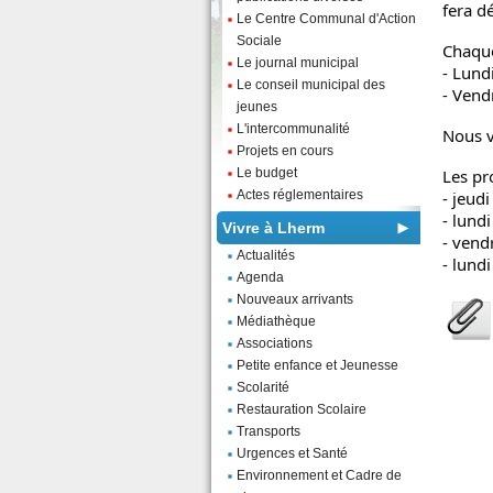
fera d
Le Centre Communal d'Action
Sociale
Chaque
Le journal municipal
- Lund
Le conseil municipal des
- Vend
jeunes
L'intercommunalité
Nous v
Projets en cours
Le budget
Les pr
Actes réglementaires
- jeud
- lund
Vivre à Lherm
- vend
Actualités
- lundi
Agenda
Nouveaux arrivants
Médiathèque
Associations
Petite enfance et Jeunesse
Scolarité
Restauration Scolaire
Transports
Urgences et Santé
Environnement et Cadre de