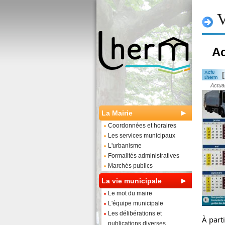
V
Ac
Actua
La Mairie
Coordonnées et horaires
Les services municipaux
L'urbanisme
Formalités administratives
Marchés publics
La vie municipale
Le mot du maire
L'équipe municipale
Les délibérations et
À part
publications diverses