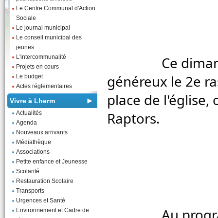
Le Centre Communal d'Action
Sociale
Le journal municipal
Le conseil municipal des
jeunes
L'intercommunalité
		Ce dimanche se déroulait sous un soleil 
Projets en cours
généreux le 2e r
Le budget
Actes réglementaires
place de l'église, 
Vivre à Lherm
Raptors.
Actualités
Agenda
Nouveaux arrivants
Médiathèque
Associations
Petite enfance et Jeunesse
Scolarité
Restauration Scolaire
Transports
Urgences et Santé
		Au programme, stands d'artisans, défilé de Pin-
Environnement et Cadre de