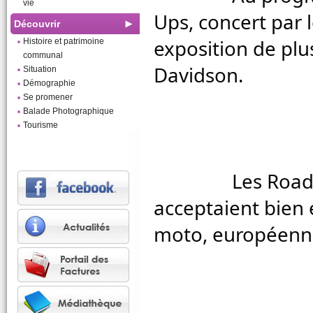
vie
Ups, concert par l
Découvrir
exposition de plu
Histoire et patrimoine
communal
Davidson.
Situation
Démographie
Se promener
Balade Photographique
Tourisme
		Les Road's Raptors, toujours très tolérants, 
acceptaient bien
moto, européenne